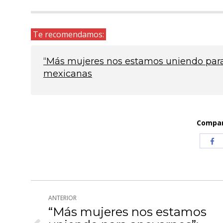
Te recomendamos:
“Más mujeres nos estamos uniendo para 
mexicanas
Compart
Com
co
Fa
Navegación
ANTERIOR
entre
“Más mujeres nos estamos