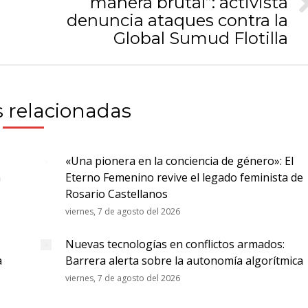
manera brutal”: activista
Publicación
denuncia ataques contra la
siguiente:
Global Sumud Flotilla
 relacionadas
«Una pionera en la conciencia de género»: El
a
Eterno Femenino revive el legado feminista de
Rosario Castellanos
viernes, 7 de agosto del 2026
Nuevas tecnologías en conflictos armados:
a
Barrera alerta sobre la autonomía algorítmica
viernes, 7 de agosto del 2026