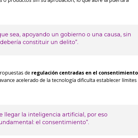
s o productos sin su aprobación, lo que abre la puerta a
que sea, apoyando un gobierno o una causa, sin
ebería constituir un delito”.
 propuestas de
regulación centradas en el consentimiento
ance acelerado de la tecnología dificulta establecer límites
legar la inteligencia artificial, por eso
undamental: el consentimiento”.