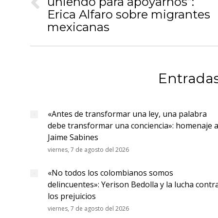
uniendo para apoyarnos”:
publicaciones
Publicación
Erica Alfaro sobre migrantes
anterior:
mexicanas
Entradas
«Antes de transformar una ley, una palabra
debe transformar una conciencia»: homenaje 
Jaime Sabines
viernes, 7 de agosto del 2026
«No todos los colombianos somos
delincuentes»: Yerison Bedolla y la lucha contr
los prejuicios
viernes, 7 de agosto del 2026