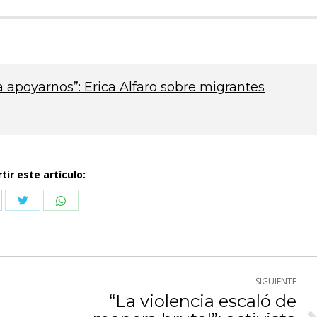
apoyarnos”: Erica Alfaro sobre migrantes
ir este artículo:
Compartir
Compartir
partir
con
con
n
Twitter
WhatsApp
cebook
SIGUIENTE
“La violencia escaló de