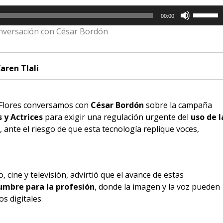
Utiliza
00:00
las
nversación con César Bordón
teclas
de
flecha
aren Tlali
arriba/a
para
aumenta
a Flores conversamos con
César Bordón
sobre la campaña
o
 y Actrices
para exigir una regulación urgente del
uso de l
disminui
, ante el riesgo de que esta tecnología replique voces,
el
volumen
, cine y televisión, advirtió que el avance de estas
umbre para la profesión
, donde la imagen y la voz pueden
os digitales.