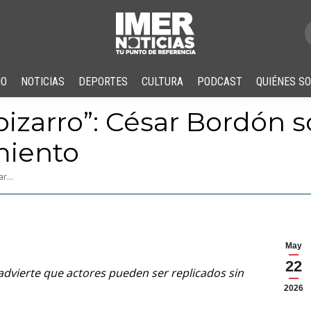
IO
NOTICIAS
DEPORTES
CULTURA
PODCAST
QUIÉNES S
bizarro”: César Bordón 
miento
sar…
May
22
 advierte que actores pueden ser replicados sin
2026