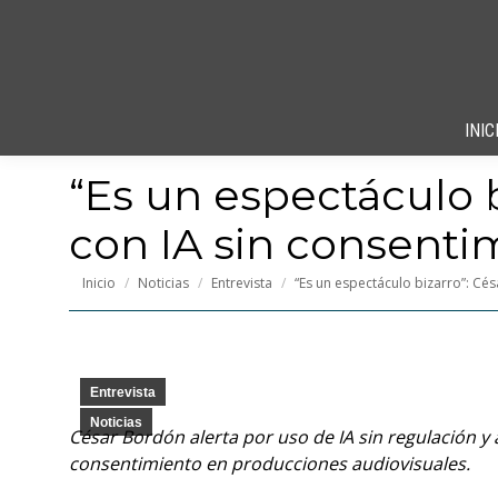
INIC
“Es un espectáculo 
con IA sin consenti
Estás aquí:
Inicio
Noticias
Entrevista
“Es un espectáculo bizarro”: Cé
Entrevista
Noticias
César Bordón alerta por uso de IA sin regulación y
consentimiento en producciones audiovisuales.