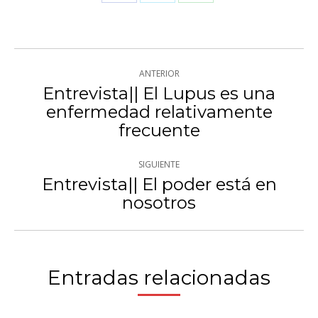
con
con
con
Twitter
WhatsApp
Facebook
Navegación
ANTERIOR
entre
Entrevista|| El Lupus es una
enfermedad relativamente
Publicación
publicaciones
frecuente
anterior:
SIGUIENTE
Entrevista|| El poder está en
Publicación
nosotros
siguiente:
Entradas relacionadas