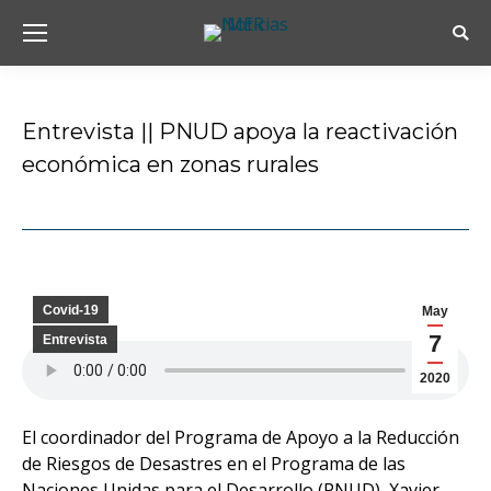
Busc
Entrevista || PNUD apoya la reactivación
económica en zonas rurales
Estás aquí:
Covid-19
May
7
Entrevista
2020
El coordinador del Programa de Apoyo a la Reducción
de Riesgos de Desastres en el Programa de las
Naciones Unidas para el Desarrollo (PNUD), Xavier