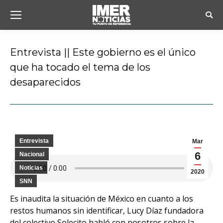
Busc
Entrevista || Este gobierno es el único
que ha tocado el tema de los
desaparecidos
Estás aquí:
Entrevista
Mar
6
Nacional
Noticias
2020
SNN
Es inaudita la situación de México en cuanto a los
restos humanos sin identificar, Lucy Díaz fundadora
del colectivo Solecito habló con nosotros sobre la