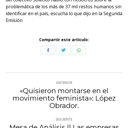
problemática de los más de 37 mil restos humanos sin
identificar en el país, escucha lo que dijo en la Segunda
Emisión
Compartir este artículo:
Compartir
Compartir
Compartir
con
con
con
Twitter
WhatsApp
Facebook
Navegación
ANTERIOR
entre
«Quisieron montarse en el
movimiento feminista»: López
Publicación
publicaciones
Obrador.
anterior:
SIGUIENTE
Mesa de Análisis || Las empresas