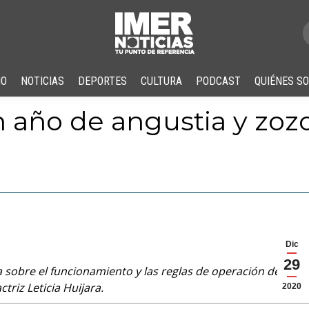
IO
NOTICIAS
DEPORTES
CULTURA
PODCAST
QUIÉNES S
un año de angustia y zoz
Dic
29
 sobre el funcionamiento y las reglas de operación de los
triz Leticia Huijara.
2020