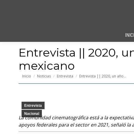
INIC
Entrevista || 2020, 
mexicano
Estás aquí:
Inicio
Noticias
Entrevista
Entrevista || 2020, un año…
Entrevista
Nacional
La comunidad cinematográfica está a la expectativa
apoyos federales para el sector en 2021, señaló la ac