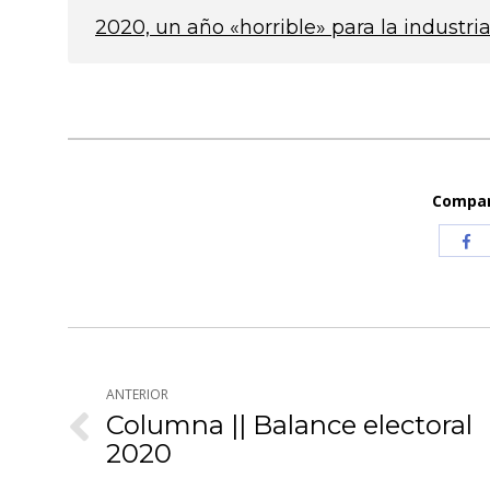
2020, un año «horrible» para la industri
Compart
Com
co
Fa
Navegación
entre
ANTERIOR
Columna || Balance electoral
publicaciones
Publicación
2020
anterior: