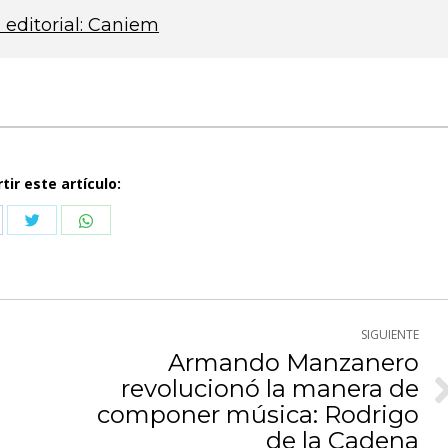
a editorial: Caniem
ir este artículo:
Compartir
Compartir
partir
con
con
n
Twitter
WhatsApp
cebook
SIGUIENTE
Armando Manzanero
revolucionó la manera de
Publicación
componer música: Rodrigo
siguiente:
de la Cadena