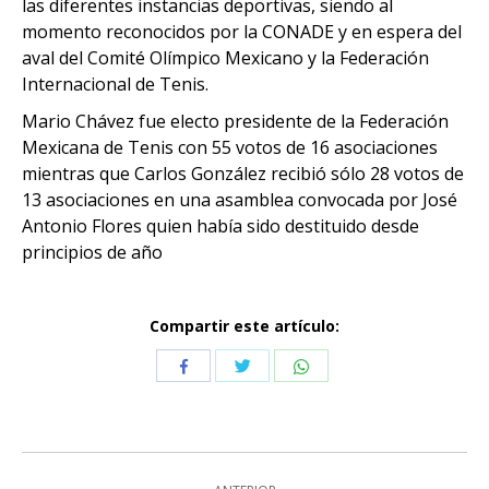
las diferentes instancias deportivas, siendo al
momento reconocidos por la CONADE y en espera del
aval del Comité Olímpico Mexicano y la Federación
Internacional de Tenis.
Mario Chávez fue electo presidente de la Federación
Mexicana de Tenis con 55 votos de 16 asociaciones
mientras que Carlos González recibió sólo 28 votos de
13 asociaciones en una asamblea convocada por José
Antonio Flores quien había sido destituido desde
principios de año
Compartir este artículo:
Compartir
Compartir
Compartir
con
con
con
Twitter
WhatsApp
Facebook
Navegación