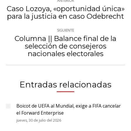
ANTERIOR
entre
Caso Lozoya, «oportunidad única»
Publicación
para la justicia en caso Odebrecht
publicaciones
anterior:
SIGUIENTE
Columna || Balance final de la
selección de consejeros
Publicación
nacionales electorales
siguiente:
Entradas relacionadas
Boicot de UEFA al Mundial, exige a FIFA cancelar
el Forward Enterprise
jueves, 30 de julio del 2026