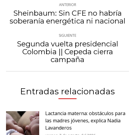
Navegación
ANTERIOR
entre
Sheinbaum: Sin CFE no habría
Publicación
soberanía energética ni nacional
publicaciones
anterior:
SIGUIENTE
Segunda vuelta presidencial
Colombia || Cepeda cierra
Publicación
campaña
siguiente:
Entradas relacionadas
Lactancia materna: obstáculos para
las madres jóvenes, explica Nadia
Lavanderos