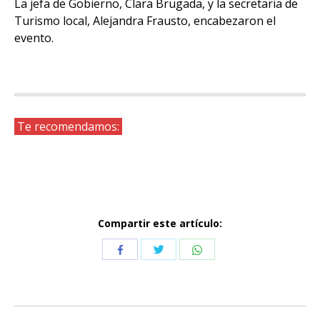
La jefa de Gobierno, Clara Brugada, y la secretaria de
Turismo local, Alejandra Frausto, encabezaron el
evento.
Te recomendamos:
Compartir este artículo:
Compartir
Compartir
Compartir
con
con
con
Twitter
WhatsApp
Facebook