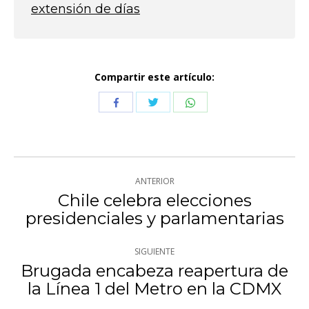
extensión de días
Compartir este artículo:
Compartir
Compartir
Compartir
con
con
con
Twitter
WhatsApp
Facebook
Navegación
ANTERIOR
entre
Chile celebra elecciones
Publicación
presidenciales y parlamentarias
publicaciones
anterior:
SIGUIENTE
Brugada encabeza reapertura de
Publicación
la Línea 1 del Metro en la CDMX
siguiente: