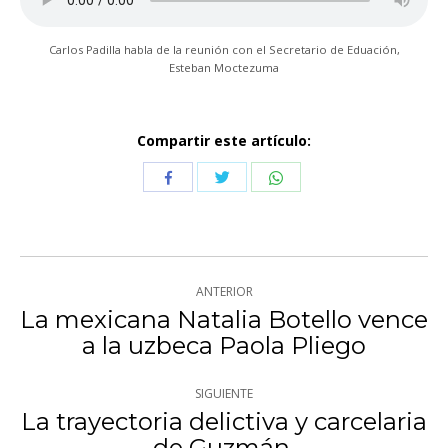
Carlos Padilla habla de la reunión con el Secretario de Eduación,
Esteban Moctezuma
Compartir este artículo:
Compartir
Compartir
Compartir
con
con
con
Twitter
WhatsApp
Facebook
Navegación
ANTERIOR
entre
La mexicana Natalia Botello vence
Publicación
a la uzbeca Paola Pliego
publicaciones
anterior:
SIGUIENTE
La trayectoria delictiva y carcelaria
Publicación
de Guzmán.