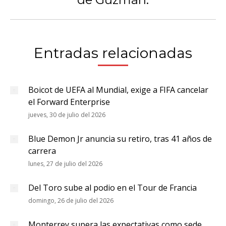
siguiente:
Entradas relacionadas
Boicot de UEFA al Mundial, exige a FIFA cancelar
el Forward Enterprise
jueves, 30 de julio del 2026
Blue Demon Jr anuncia su retiro, tras 41 años de
carrera
lunes, 27 de julio del 2026
Del Toro sube al podio en el Tour de Francia
domingo, 26 de julio del 2026
Monterrey supera las expectativas como sede