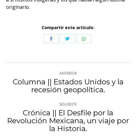
originario.
Compartir este artículo:
Compartir
Compartir
Compartir
con
con
con
Twitter
WhatsApp
Facebook
Navegación
ANTERIOR
entre
Columna || Estados Unidos y la
Publicación
recesión geopolítica.
publicaciones
anterior:
SIGUIENTE
Crónica || El Desfile por la
Revolución Mexicana, un viaje por
Publicación
la Historia.
siguiente: