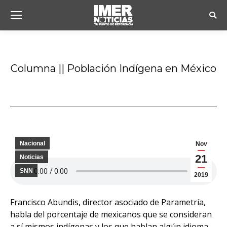
Busc
Columna || Población Indígena en México
Estás aquí:
Nacional
Nov
21
Noticias
SNN
2019
Francisco Abundis, director asociado de Parametría,
habla del porcentaje de mexicanos que se consideran
a sí mismos indígenas y los que hablan algún idioma