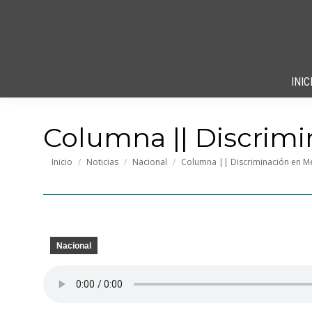
INIC
Columna || Discrimi
Estás aquí:
Inicio
Noticias
Nacional
Columna || Discriminación en M
Nacional