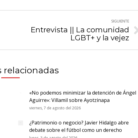
Twitter
WhatsApp
cebook
SIGUIENTE
Entrevista || La comunidad
Publicación
LGBT+ y la vejez
siguiente:
 relacionadas
«No podemos minimizar la detención de Ángel
Aguirre»: Villamil sobre Ayotzinapa
viernes, 7 de agosto del 2026
¿Patrimonio o negocio? Javier Hidalgo abre
debate sobre el fútbol como un derecho
lunes, 3 de agosto del 2026