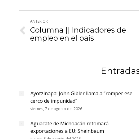
Fa
Navegación
ANTERIOR
entre
Columna || Indicadores de
Publicación
empleo en el país
publicaciones
anterior:
Entradas
Ayotzinapa: John Gibler llama a “romper ese
cerco de impunidad”
viernes, 7 de agosto del 2026
Aguacate de Michoacán retomará
exportaciones a EU: Sheinbaum
jueves, 6 de agosto del 2026