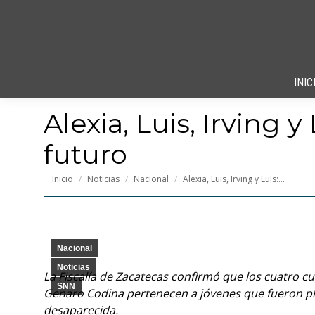
INIC
Alexia, Luis, Irving 
futuro
Estás aquí:
Inicio
Noticias
Nacional
Alexia, Luis, Irving y Luis:…
Nacional
Noticias
La Fiscalía de Zacatecas confirmó que los cuatro
SNN
Genaro Codina pertenecen a jóvenes que fueron pl
desaparecida.