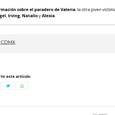
mación sobre el paradero de Valeria
, la otra joven víctim
gel
,
Irving
,
Natalio
y
Alexia
.
la CDMX
ir este artículo:
Compartir
Compartir
partir
con
con
n
Twitter
WhatsApp
cebook