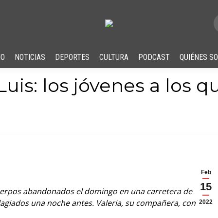
IO
NOTICIAS
DEPORTES
CULTURA
PODCAST
QUIÉNES S
y Luis: los jóvenes a los 
Feb
15
 cuerpos abandonados el domingo en una carretera de
agiados una noche antes. Valeria, su compañera, continúa
2022