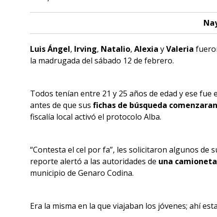
Nay
Luis
Ángel
,
Irving
,
Natalio
,
Alexia
y
Valeria
fueron
la madrugada del sábado 12 de febrero.
Todos tenían entre 21 y 25 años de edad y ese fue el
antes de que sus
fichas de búsqueda comenzaran 
fiscalía local activó el protocolo Alba.
“Contesta el cel por fa”, les solicitaron algunos d
reporte alertó a las autoridades de
un
a camioneta
municipio de Genaro Codina.
Era la misma en la que viajaban los jóvenes; ahí esta