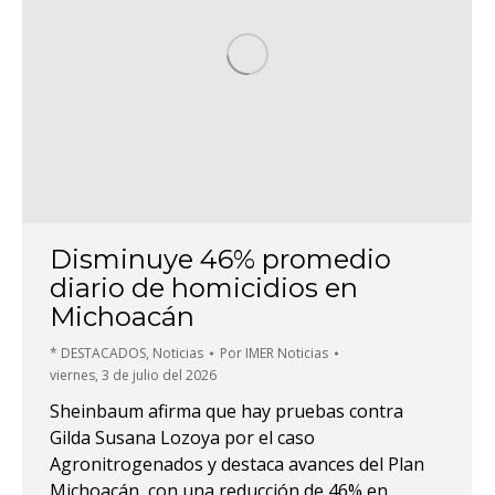
Disminuye 46% promedio
diario de homicidios en
Michoacán
* DESTACADOS
,
Noticias
Por
IMER Noticias
viernes, 3 de julio del 2026
Sheinbaum afirma que hay pruebas contra
Gilda Susana Lozoya por el caso
Agronitrogenados y destaca avances del Plan
Michoacán, con una reducción de 46% en