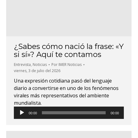
¿Sabes cómo nació la frase: «Y
si sí»? Aquí te contamos
Entrevista
,
Noticias
Por
IMER Noticias
viernes, 3 de julio del 2026
Una expresión cotidiana pasó del lenguaje
diario a convertirse en uno de los fenómenos
virales más representativos del ambiente
mundialista.
Reproductor
00:00
00:00
de
audio