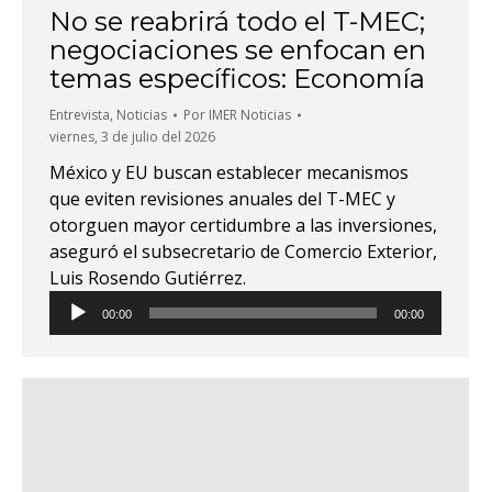
No se reabrirá todo el T-MEC;
negociaciones se enfocan en
temas específicos: Economía
Entrevista
,
Noticias
Por
IMER Noticias
viernes, 3 de julio del 2026
México y EU buscan establecer mecanismos
que eviten revisiones anuales del T-MEC y
otorguen mayor certidumbre a las inversiones,
aseguró el subsecretario de Comercio Exterior,
Luis Rosendo Gutiérrez.
Reproductor
00:00
00:00
de
audio