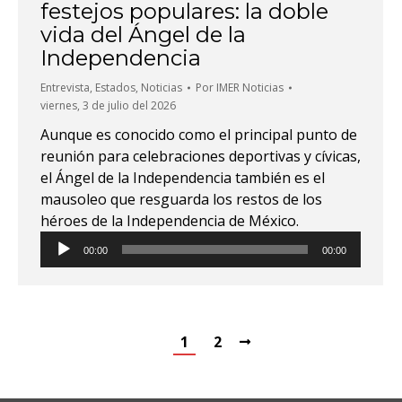
festejos populares: la doble
vida del Ángel de la
Independencia
Entrevista
,
Estados
,
Noticias
Por
IMER Noticias
viernes, 3 de julio del 2026
Aunque es conocido como el principal punto de
reunión para celebraciones deportivas y cívicas,
el Ángel de la Independencia también es el
mausoleo que resguarda los restos de los
héroes de la Independencia de México.
Reproductor
00:00
00:00
de
audio
1
2