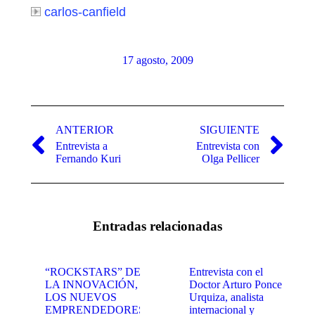
carlos-canfield
17 agosto, 2009
Navegación
entre
ANTERIOR
SIGUIENTE
Entrevista a
Entrevista con
publicaciones
Publicación
Publicación
Fernando Kuri
Olga Pellicer
anterior:
siguiente:
Entradas relacionadas
“ROCKSTARS” DE
Entrevista con el
LA INNOVACIÓN,
Doctor Arturo Ponce
LOS NUEVOS
Urquiza, analista
EMPRENDEDORES
internacional y