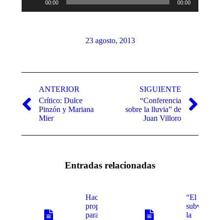
00:00
00:00
audio
23 agosto, 2013
Navegación
entre
ANTERIOR
SIGUIENTE
Crítico: Dulce
“Conferencia
publicaciones
Publicación
Publicación
Pinzón y Mariana
sobre la lluvia” de
anterior:
siguiente:
Mier
Juan Villoro
Entradas relacionadas
Hacen
“El acto
propuestas
subversivo
para nueva
la