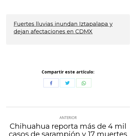
Fuertes lluvias inundan Iztapalapa y
dejan afectaciones en CDMX
Compartir este artículo:
Compartir
Compartir
Compartir
con
con
con
Twitter
WhatsApp
Facebook
Navegación
ANTERIOR
entre
Chihuahua reporta más de 4 mil
Publicación
casos de sarampión y 17 muertes