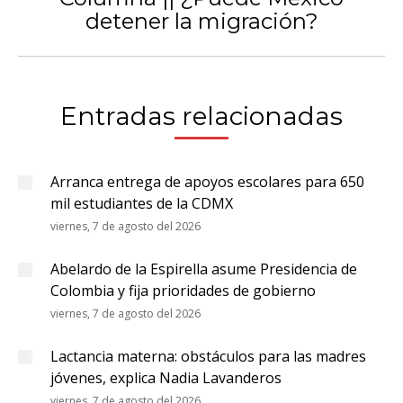
Publicación
detener la migración?
siguiente:
Entradas relacionadas
Arranca entrega de apoyos escolares para 650
mil estudiantes de la CDMX
viernes, 7 de agosto del 2026
Abelardo de la Espirella asume Presidencia de
Colombia y fija prioridades de gobierno
viernes, 7 de agosto del 2026
Lactancia materna: obstáculos para las madres
jóvenes, explica Nadia Lavanderos
viernes, 7 de agosto del 2026