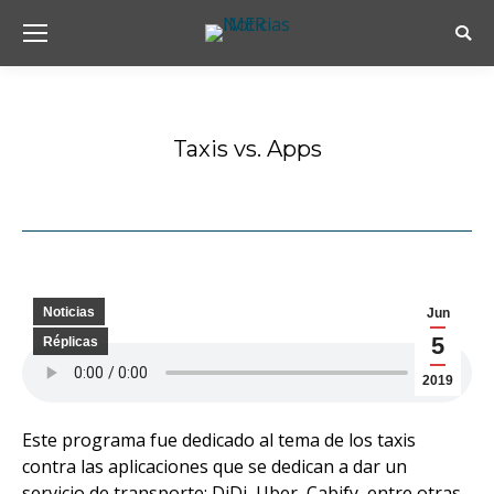
Busc
Taxis vs. Apps
Estás aquí:
Noticias
Jun
5
Réplicas
2019
Este programa fue dedicado al tema de los taxis
contra las aplicaciones que se dedican a dar un
servicio de transporte: DiDi, Uber, Cabify, entre otras.