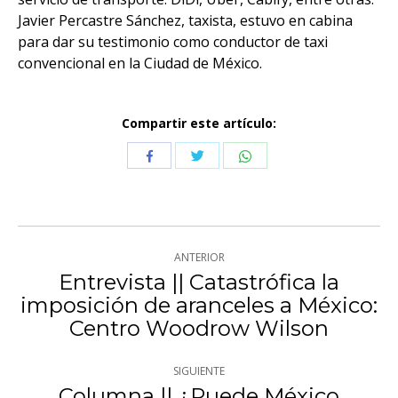
Javier Percastre Sánchez, taxista, estuvo en cabina
para dar su testimonio como conductor de taxi
convencional en la Ciudad de México.
Compartir este artículo:
Compartir
Compartir
Compartir
con
con
con
Twitter
WhatsApp
Facebook
Navegación
ANTERIOR
entre
Entrevista || Catastrófica la
imposición de aranceles a México:
Publicación
publicaciones
Centro Woodrow Wilson
anterior:
SIGUIENTE
Columna || ¿Puede México