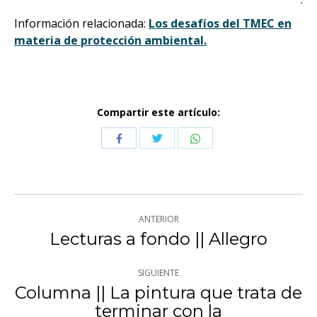
Información relacionada:
Los desafíos del TMEC en
materia de protección ambiental.
Compartir este artículo:
Compartir
Compartir
Compartir
con
con
con
Twitter
WhatsApp
Facebook
Navegación
ANTERIOR
entre
Lecturas a fondo || Allegro
Publicación
anterior:
publicaciones
SIGUIENTE
Columna || La pintura que trata de
terminar con la
Publicación