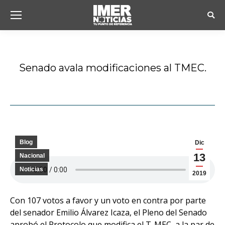
Busc
Senado avala modificaciones al TMEC.
Estás aquí:
Blog
Dic
13
Nacional
Noticias
2019
Con 107 votos a favor y un voto en contra por parte
del senador Emilio Álvarez Icaza, el Pleno del Senado
aprobó el Protocolo que modifica el T-MEC, a la par de