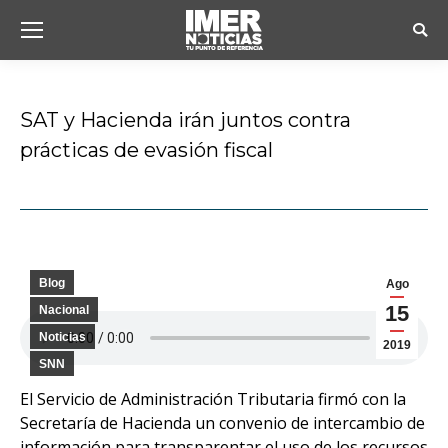
Busc
SAT y Hacienda irán juntos contra
prácticas de evasión fiscal
Estás aquí:
Blog
Ago
15
Nacional
Noticias
2019
SNN
El Servicio de Administración Tributaria firmó con la
Secretaría de Hacienda un convenio de intercambio de
información para transparentar el uso de los recursos