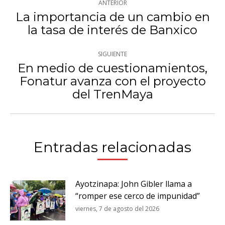
ANTERIOR
entre
La importancia de un cambio en
Publicación
la tasa de interés de Banxico
publicaciones
anterior:
SIGUIENTE
En medio de cuestionamientos,
Fonatur avanza con el proyecto
Publicación
del TrenMaya
siguiente:
Entradas relacionadas
Ayotzinapa: John Gibler llama a
“romper ese cerco de impunidad”
viernes, 7 de agosto del 2026