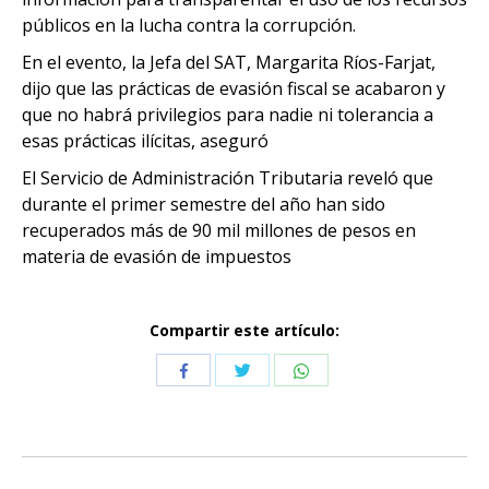
públicos en la lucha contra la corrupción.
En el evento, la Jefa del SAT, Margarita Ríos-Farjat,
dijo que las prácticas de evasión fiscal se acabaron y
que no habrá privilegios para nadie ni tolerancia a
esas prácticas ilícitas, aseguró
El Servicio de Administración Tributaria reveló que
durante el primer semestre del año han sido
recuperados más de 90 mil millones de pesos en
materia de evasión de impuestos
Compartir este artículo:
Compartir
Compartir
Compartir
con
con
con
Twitter
WhatsApp
Facebook
Navegación