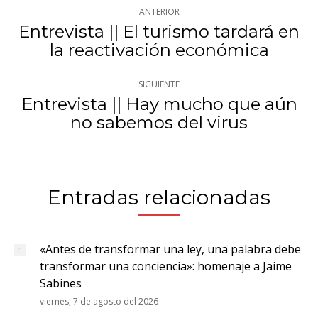
Navegación
ANTERIOR
entre
Entrevista || El turismo tardará en
Publicación
la reactivación económica
publicaciones
anterior:
SIGUIENTE
Entrevista || Hay mucho que aún
Publicación
no sabemos del virus
siguiente:
Entradas relacionadas
«Antes de transformar una ley, una palabra debe
transformar una conciencia»: homenaje a Jaime
Sabines
viernes, 7 de agosto del 2026