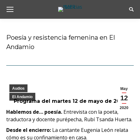
Busc
Poesía y resistencia femenina en El
Andamio
Estás aquí:
Audios
May
12
El Andamio
Programa del martes 12 de mayo de 2020
2020
Hablemos de… poesía.
Entrevista con la poeta,
traductora y docente purépecha, Rubí Tsanda Huerta.
Desde el encierro:
La cantante Eugenia León relata
cómo es su confinamiento en casa.