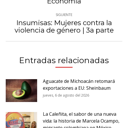
Economía
anterior:
SIGUIENTE
Insumisas: Mujeres contra la
Publicación
violencia de género | 3a parte
siguiente:
Entradas relacionadas
Aguacate de Michoacán retomará
exportaciones a EU: Sheinbaum
jueves, 6 de agosto del 2026
La Caleñita, el sabor de una nueva
vida: la historia de Marcela Ocampo,
migrante colombiana en México