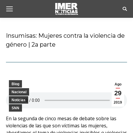
Busc
Insumisas: Mujeres contra la violencia de
género | 2a parte
Estás aquí:
Blog
Ago
29
Nacional
Noticias
2019
SNN
En la segunda de cinco mesas de debate sobre las
violencias de las que son víctimas las mujeres,
abordamos el tema de violencias invisibles o violencias