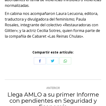
normalizadas.
En cabina nos acompañaron Laura Lecuona, editora,
traductora y divulgadora del feminismo; Paula
Rosales, integrante del colectivo «Restauradoras con
Glitter»; y la actriz Cecilia Sotres, quien forma parte de
la compañía de Cabaret «Las Reinas Chulas».
Compartir este artículo:
Compartir
Compartir
Compartir
con
con
con
Twitter
WhatsApp
Facebook
Navegación
ANTERIOR
entre
Llega AMLO a su primer Informe
con pendientes en Seguridad y
Publicación
publicaciones