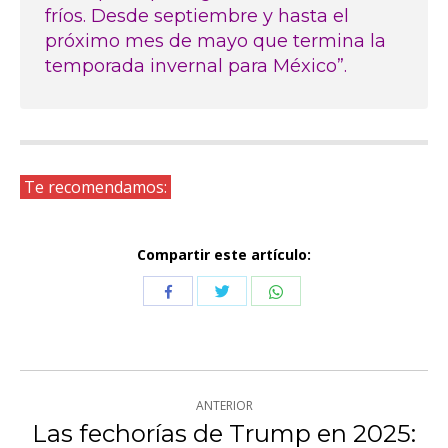
fríos. Desde septiembre y hasta el
próximo mes de mayo que termina la
temporada invernal para México”.
Te recomendamos:
Compartir este artículo:
Compartir
Compartir
Compartir
con
con
con
Twitter
WhatsApp
Facebook
Navegación
ANTERIOR
entre
Las fechorías de Trump en 2025: