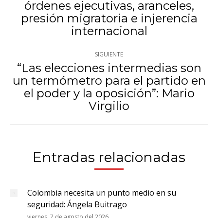
órdenes ejecutivas, aranceles,
publicaciones
Publicación
presión migratoria e injerencia
anterior:
internacional
SIGUIENTE
“Las elecciones intermedias son
un termómetro para el partido en
Publicación
el poder y la oposición”: Mario
siguiente:
Virgilio
Entradas relacionadas
Colombia necesita un punto medio en su
seguridad: Ángela Buitrago
viernes, 7 de agosto del 2026