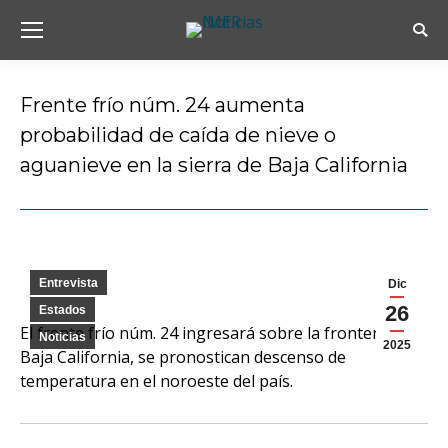
Busc
Frente frío núm. 24 aumenta
probabilidad de caída de nieve o
aguanieve en la sierra de Baja California
Estás aquí:
Entrevista
Dic
26
Estados
El frente frío núm. 24 ingresará sobre la frontera de
Noticias
2025
Baja California, se pronostican descenso de
temperatura en el noroeste del país.