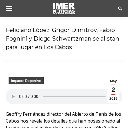
Busc
Feliciano López, Grigor Dimitrov, Fabio
Fognini y Diego Schwartzman se alistan
para jugar en Los Cabos
Estás aquí:
Impacto Deportivo
May
2
2019
Geoffry Fernández director del Abierto de Tenis de los
Cabos nos revela los detalles que han posesionado al
torneo como el mejor de su categoría en sólo 3 años