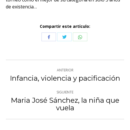
de existencia…
Compartir este artículo:
Compartir
Compartir
Compartir
con
con
con
Twitter
WhatsApp
Facebook
Navegación
ANTERIOR
entre
Infancia, violencia y pacificación
Publicación
anterior:
publicaciones
SIGUIENTE
Maria José Sánchez, la niña que
Publicación
vuela
siguiente: