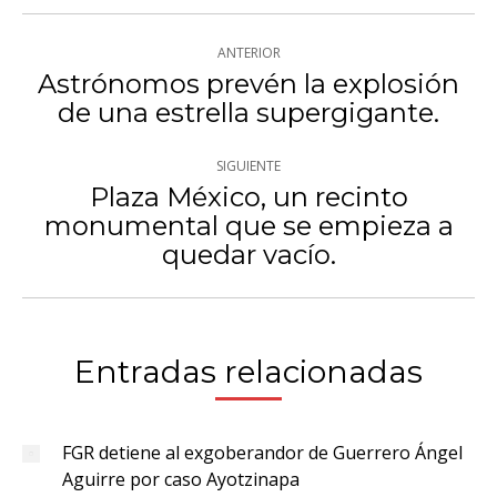
Navegación
ANTERIOR
entre
Astrónomos prevén la explosión
Publicación
de una estrella supergigante.
publicaciones
anterior:
SIGUIENTE
Plaza México, un recinto
monumental que se empieza a
Publicación
quedar vacío.
siguiente:
Entradas relacionadas
FGR detiene al exgoberandor de Guerrero Ángel
Aguirre por caso Ayotzinapa