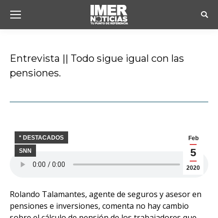
Busc
Entrevista || Todo sigue igual con las
pensiones.
Estás aquí:
* DESTACADOS
Feb
5
SNN
2020
Rolando Talamantes, agente de seguros y asesor en
pensiones e inversiones, comenta no hay cambio
sobre el cálculo de pensión de los trabajadores que