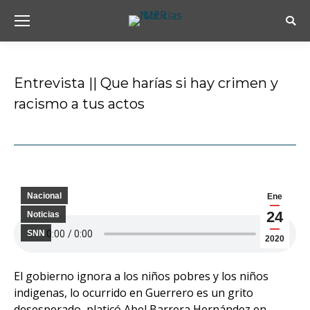
Busc
Entrevista || Que harías si hay crimen y
racismo a tus actos
Estás aquí:
Nacional
Ene
24
Noticias
SNN
2020
El gobierno ignora a los niños pobres y los niños
indigenas, lo ocurrido en Guerrero es un grito
desesperado, platicó Abel Barrera Hernández en