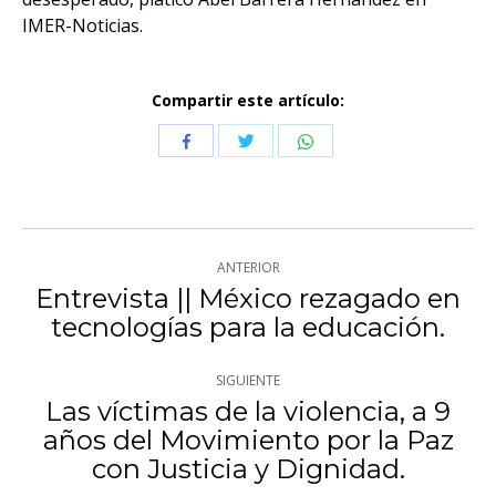
IMER-Noticias.
Compartir este artículo:
Compartir
Compartir
Compartir
con
con
con
Twitter
WhatsApp
Facebook
Navegación
ANTERIOR
entre
Entrevista || México rezagado en
Publicación
tecnologías para la educación.
publicaciones
anterior:
SIGUIENTE
Las víctimas de la violencia, a 9
años del Movimiento por la Paz
Publicación
con Justicia y Dignidad.
siguiente: