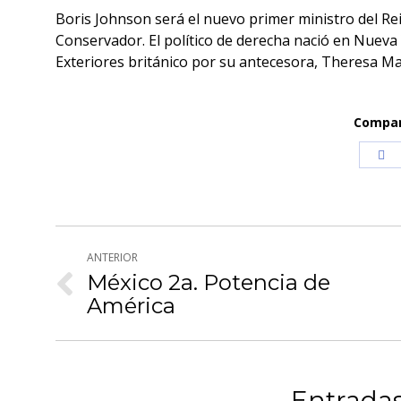
Boris Johnson será el nuevo primer ministro del Re
Conservador. El político de derecha nació en Nueva
Exteriores británico por su antecesora, Theresa Ma
Compart
Co
co
Fa
Navegación
ANTERIOR
entre
México 2a. Potencia de
Publicación
América
publicaciones
anterior:
Entradas