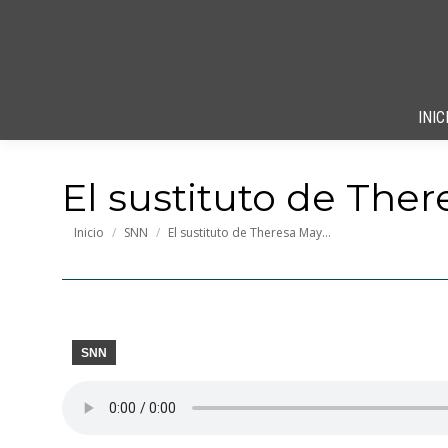
INIC
El sustituto de The
Estás aquí:
Inicio
SNN
El sustituto de Theresa May…
SNN