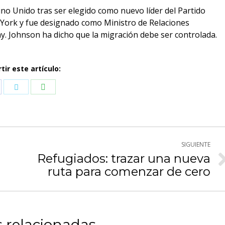
ino Unido tras ser elegido como nuevo líder del Partido
 York y fue designado como Ministro de Relaciones
y. Johnson ha dicho que la migración debe ser controlada.
ir este artículo:
Compartir
mpartir
Compartir
con
n
con
WhatsApp
cebook
Twitter
SIGUIENTE
Refugiados: trazar una nueva
Publicación
ruta para comenzar de cero
siguiente:
 relacionadas