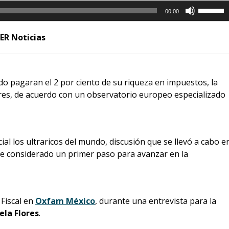
Utiliza
00:00
las
teclas
ER Noticias
de
flecha
arriba/a
para
ndo pagaran el 2 por ciento de su riqueza en impuestos, la
aumenta
ares, de acuerdo con un observatorio europeo especializado
o
disminui
el
ial los ultraricos del mundo, discusión que se llevó a cabo e
volumen
fue considerado un primer paso para avanzar en la
 Fiscal en
Oxfam México
, durante una entrevista para la
ela Flores
.