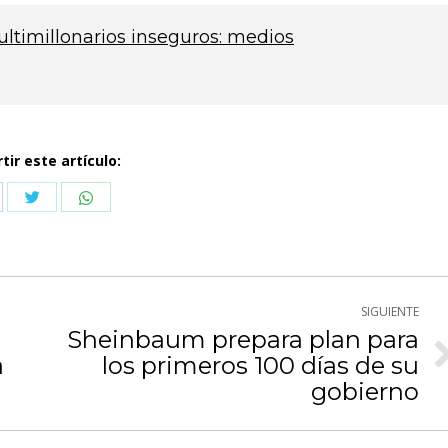
ultimillonarios inseguros: medios
ir este artículo:
Compartir
Compartir
partir
con
con
n
Twitter
WhatsApp
cebook
SIGUIENTE
Sheinbaum prepara plan para
a
los primeros 100 días de su
Publicación
siguiente:
gobierno