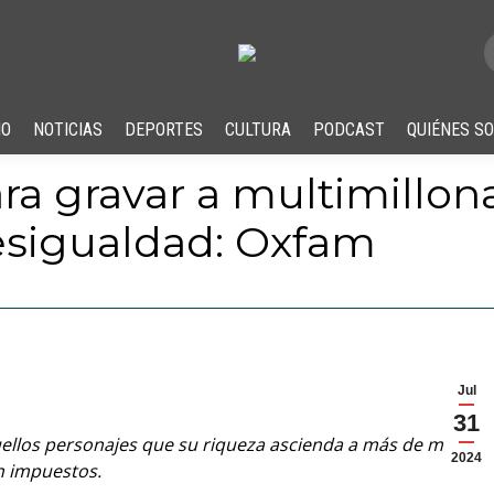
IO
NOTICIAS
DEPORTES
CULTURA
PODCAST
QUIÉNES S
ra gravar a multimillon
esigualdad: Oxfam
Jul
31
ellos personajes que su riqueza ascienda a más de mil
2024
n impuestos.