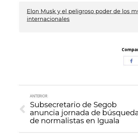
Elon Musk y el peligroso poder de los m
internacionales
Compart
Com
co
Fa
Navegación
ANTERIOR
entre
Subsecretario de Segob
anuncia jornada de búsqued
Publicación
publicaciones
anterior:
de normalistas en Iguala