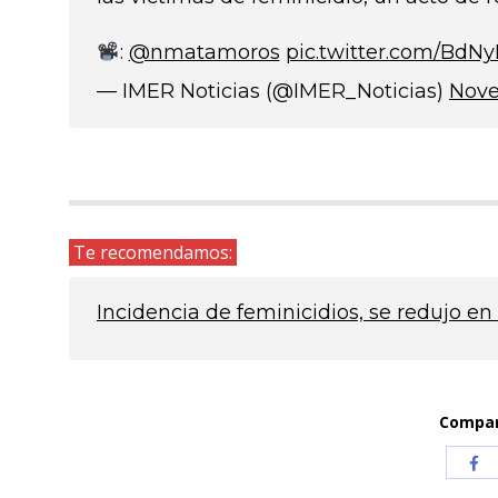
:
@nmatamoros
pic.twitter.com/Bd
— IMER Noticias (@IMER_Noticias)
Nove
Te recomendamos:
Incidencia de feminicidios, se redujo e
Compart
Com
co