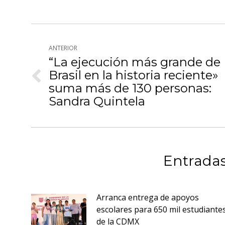
Fa
Navegación
ANTERIOR
entre
“La ejecución más grande de
publicaciones
Brasil en la historia reciente»
Publicación
suma más de 130 personas:
anterior:
Sandra Quintela
Entradas
Arranca entrega de apoyos
escolares para 650 mil estudiante
de la CDMX