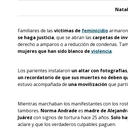
Nata
Familiares de las
víctimas de
feminicidio
armaron
se haga justicia
, que se abran las
carpetas de in
derecho a amparos o a reducción de condenas. Ta
mujeres
que han sido blanco de
violencia
.
Los parientes instalaron
un altar con fotografías
un recordatorio de que sus muertes no deben q
estuvo acompañada de
una movilización
que part
Mientras marchaban los manifestantes con los rost
tambores.
Norma Andrade
es
madre de Alejandr
Juárez
con signos de tortura hace 25 años.
Solo ha
aclare y que los verdaderos culpables paguen.