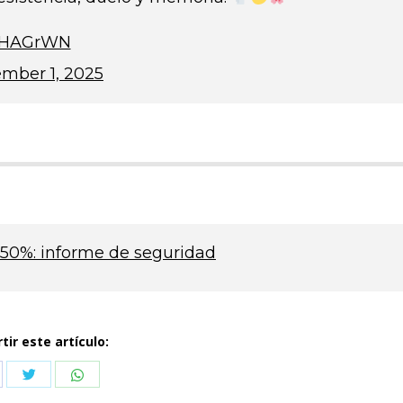
NyHAGrWN
mber 1, 2025
n 50%: informe de seguridad
ir este artículo:
Compartir
Compartir
partir
con
con
n