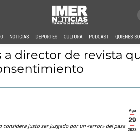
IO
NOTICIAS
DEPORTES
CULTURA
PODCAST
QUIÉNES S
a director de revista qu
consentimiento
Ago
29
o considera justo ser juzgado por un «error» del pasado y
2023