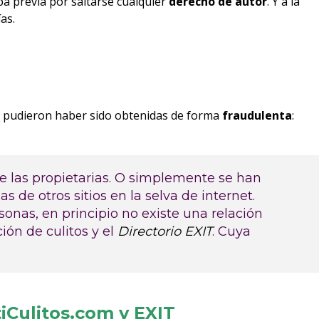
lpa previa por saltarse cualquier
derecho de autor
. Y a la
as.
es pudieron haber sido obtenidas de forma
fraudulenta
:
e las propietarias. O simplemente se han
 de otros sitios en la selva de internet.
onas, en principio no existe una relación
ión de culitos y el
Directorio EXIT
. C
uya
tiCulitos.com y EXIT