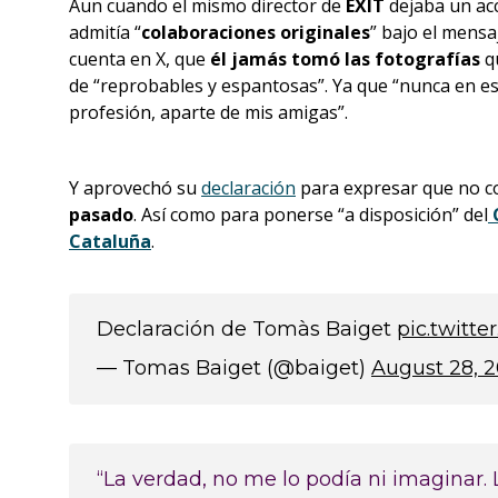
Aun cuando el mismo director de
EXIT
dejaba un acc
admitía “
colaboraciones originales
” bajo el mensa
cuenta en X, que
él jamás tomó las fotografías
qu
de “reprobables y espantosas”. Ya que “nunca en e
profesión, aparte de mis amigas”.
Y aprovechó su
declaración
para expresar que no c
pasado
. Así como para ponerse “a disposición” del
C
Cataluña
.
Declaración de Tomàs Baiget
pic.twitt
— Tomas Baiget (@baiget)
August 28, 
“La verdad, no me lo podía ni imaginar.