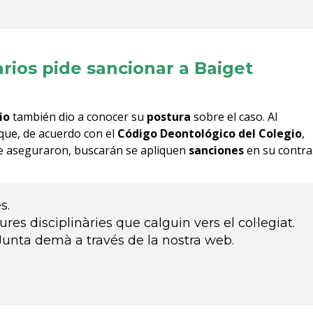
carios pide sancionar a Baiget
io
también dio a conocer su
postura
sobre el caso. Al
que, de acuerdo con el
Código Deontológico del Colegio
,
ue aseguraron, buscarán se apliquen
sanciones
en su contra
s.
s disciplinàries que calguin vers el col·legiat.
unta demà a través de la nostra web.