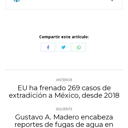
Compartir este artículo:
Compartir
Compartir
Compartir
con
con
con
Twitter
WhatsApp
Facebook
Navegación
ANTERIOR
entre
EU ha frenado 269 casos de
Publicación
extradición a México, desde 2018
publicaciones
anterior:
SIGUIENTE
Gustavo A. Madero encabeza
reportes de fugas de agua en
Publicación