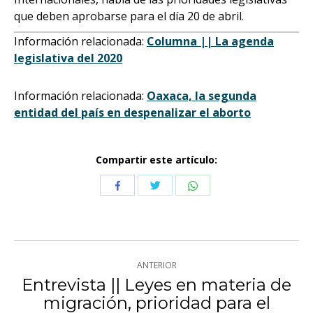
que deben aprobarse para el día 20 de abril.
Información relacionada:
Columna || La agenda
legislativa del 2020
Información relacionada:
Oaxaca, la segunda
entidad del país en despenalizar el aborto
Compartir este artículo:
Compartir
Compartir
Compartir
con
con
con
Twitter
WhatsApp
Facebook
Navegación
ANTERIOR
entre
Entrevista || Leyes en materia de
migración, prioridad para el
Publicación