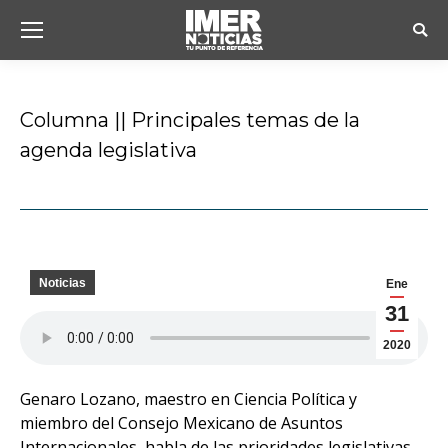
Busc
Columna || Principales temas de la
agenda legislativa
Estás aquí:
Noticias
Ene
31
2020
Genaro Lozano, maestro en Ciencia Política y
miembro del Consejo Mexicano de Asuntos
Internacionales, habla de las prioridades legislativas