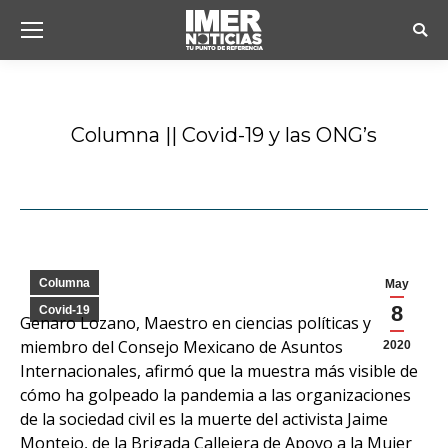
Busc
Columna || Covid-19 y las ONG’s
Estás aquí:
Columna
May
8
Covid-19
Genaro Lozano, Maestro en ciencias políticas y
miembro del Consejo Mexicano de Asuntos
2020
Internacionales, afirmó que la muestra más visible de
cómo ha golpeado la pandemia a las organizaciones
de la sociedad civil es la muerte del activista Jaime
Montejo, de la Brigada Callejera de Apoyo a la Mujer