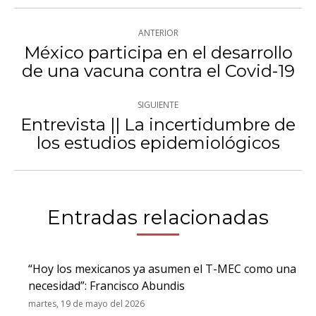
Navegación
ANTERIOR
entre
México participa en el desarrollo
Publicación
de una vacuna contra el Covid-19
publicaciones
anterior:
SIGUIENTE
Entrevista || La incertidumbre de
Publicación
los estudios epidemiológicos
siguiente:
Entradas relacionadas
“Hoy los mexicanos ya asumen el T-MEC como una
necesidad”: Francisco Abundis
martes, 19 de mayo del 2026