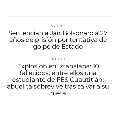
con
con
con
Twitter
WhatsApp
Facebook
Navegación
ANTERIOR
entre
Sentencian a Jair Bolsonaro a 27
años de prisión por tentativa de
Publicación
publicaciones
golpe de Estado
anterior:
SIGUIENTE
Explosión en Iztapalapa: 10
fallecidos, entre ellos una
estudiante de FES Cuautitlán;
Publicación
abuelita sobrevive tras salvar a su
siguiente:
nieta