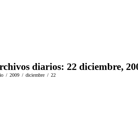
rchivos diarios:
22 diciembre, 20
s aquí:
io
2009
diciembre
22