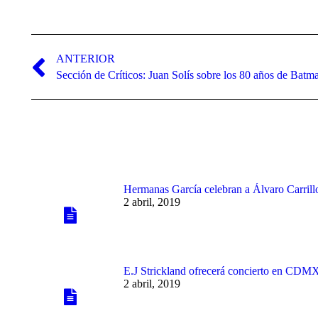
Navegación
entre
ANTERIOR
Publicación
Sección de Críticos: Juan Solís sobre los 80 años de Batm
publicaciones
anterior:
Hermanas García celebran a Álvaro Carrill
2 abril, 2019
E.J Strickland ofrecerá concierto en CDM
2 abril, 2019