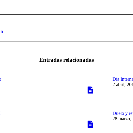
Publicación
an
siguiente:
Entradas relacionadas
o
Día Interna
2 abril, 20
X
Duelo y re
28 marzo,