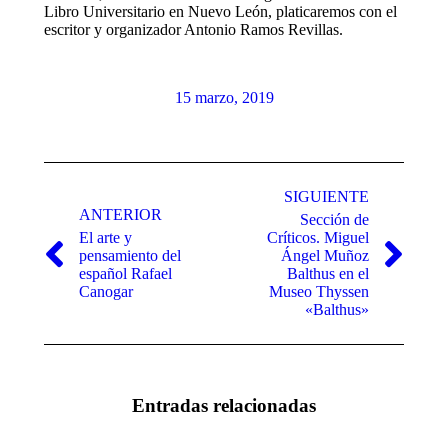
Libro Universitario en Nuevo León, platicaremos con el
escritor y organizador Antonio Ramos Revillas.
15 marzo, 2019
Navegación
entre
SIGUIENTE
ANTERIOR
Sección de
publicaciones
El arte y
Críticos. Miguel
pensamiento del
Ángel Muñoz
Publicación
Publicación
español Rafael
Balthus en el
anterior:
siguiente:
Canogar
Museo Thyssen
«Balthus»
Entradas relacionadas