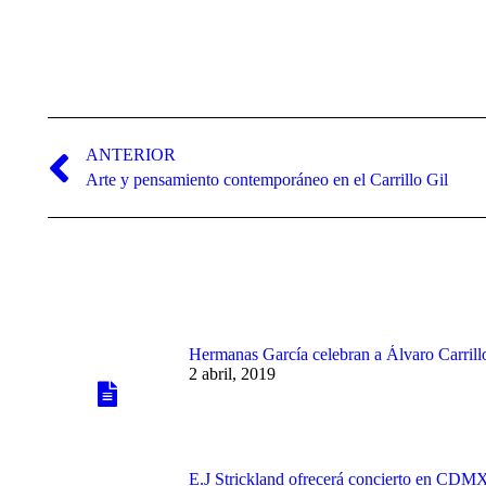
Navegación
entre
ANTERIOR
Publicación
Arte y pensamiento contemporáneo en el Carrillo Gil
publicaciones
anterior:
Hermanas García celebran a Álvaro Carrill
2 abril, 2019
E.J Strickland ofrecerá concierto en CDM