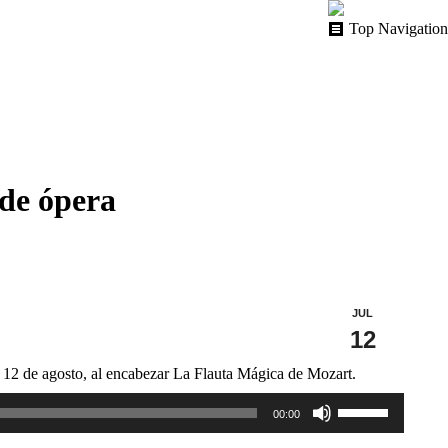
Top Navigation
 de ópera
JUL
12
12 de agosto, al encabezar La Flauta Mágica de Mozart.
Utiliza
00:00
las
teclas