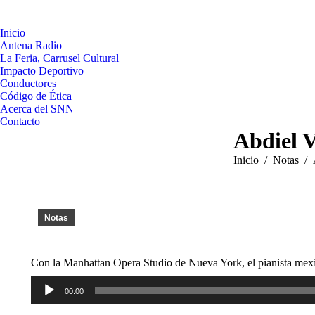
Inicio
Antena Radio
La Feria, Carrusel Cultural
Impacto Deportivo
Conductores
Código de Ética
Acerca del SNN
Contacto
Abdiel V
Estás aquí:
Inicio
Notas
Notas
Con la Manhattan Opera Studio de Nueva York, el pianista mexi
Reproductor
00:00
de
audio