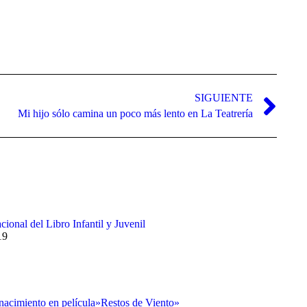
de
flecha
arriba/abajo
para
aumentar
o
disminuir
el
SIGUIENTE
volumen.
Mi hijo sólo camina un poco más lento en La Teatrería
cional del Libro Infantil y Juvenil
19
nacimiento en película»Restos de Viento»