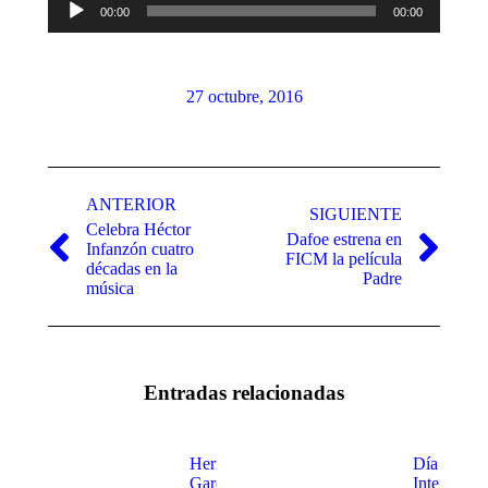
00:00
00:00
de
audio
27 octubre, 2016
Navegación
entre
ANTERIOR
SIGUIENTE
Celebra Héctor
publicaciones
Dafoe estrena en
Infanzón cuatro
Publicación
Publicación
FICM la película
décadas en la
anterior:
siguiente:
Padre
música
Entradas relacionadas
Hermanas
Día
García
Internacio