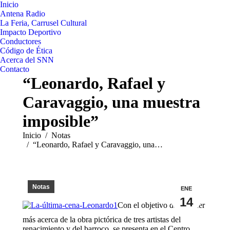
Inicio
Antena Radio
La Feria, Carrusel Cultural
Impacto Deportivo
Conductores
Código de Ética
Acerca del SNN
Contacto
“Leonardo, Rafael y
Caravaggio, una muestra
imposible”
Estás aquí:
Inicio
Notas
“Leonardo, Rafael y Caravaggio, una…
Notas
ENE
14
Con el objetivo de conocer
más acerca de la obra pictórica de tres artistas del
renacimiento y del barroco, se presenta en el Centro