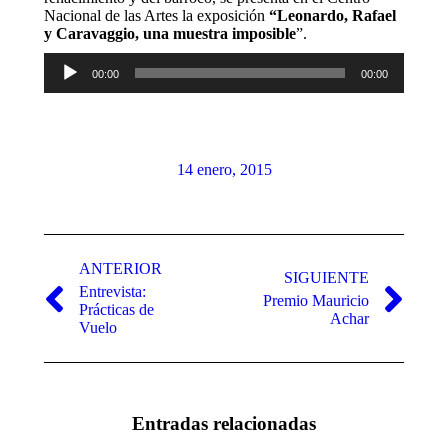
Nacional de las Artes la exposición
“Leonardo, Rafael
y Caravaggio, una muestra imposible
”.
Reproductor
00:00
00:00
de
audio
14 enero, 2015
Navegación
entre
ANTERIOR
SIGUIENTE
Entrevista:
publicaciones
Premio Mauricio
Publicación
Publicación
Prácticas de
Achar
anterior:
siguiente:
Vuelo
Entradas relacionadas