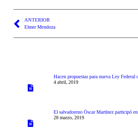
Navegación
entre
ANTERIOR
Publicación
Elmer Mendoza
publicaciones
anterior:
Hacen propuestas para nueva Ley Federal 
4 abril, 2019
El salvadoreno Óscar Martínez participó e
28 marzo, 2019