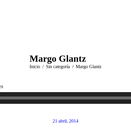
Margo Glantz
Estás aquí:
Inicio
Sin categoría
Margo Glantz
Reproductor
ez
de
audio
21 abril, 2014