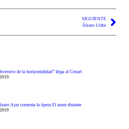
aumentar
o
disminuir
el
SIGUIENTE
volumen.
Álvaro Uribe
bversivo de la horizontalidad” llega al Cenart
 2019
Lázaro Azar comenta la ópera El amor distante
 2019