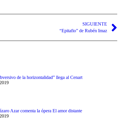
para
aumentar
o
disminuir
el
SIGUIENTE
volumen.
“Epitafio” de Rubén Imaz
bversivo de la horizontalidad” llega al Cenart
 2019
Lázaro Azar comenta la ópera El amor distante
 2019