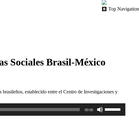
Top Navigation
as Sociales Brasil-México
 brasileños, establecido entre el Centro de Investigaciones y
Utiliza
00:00
las
teclas
de
flecha
arriba/abajo