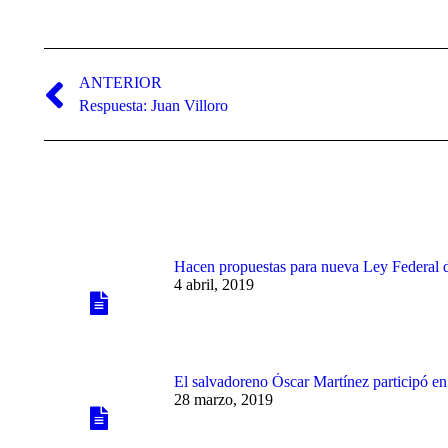
Navegación
entre
ANTERIOR
Publicación
Respuesta: Juan Villoro
publicaciones
anterior:
Hacen propuestas para nueva Ley Federal 
4 abril, 2019
El salvadoreno Óscar Martínez participó e
28 marzo, 2019