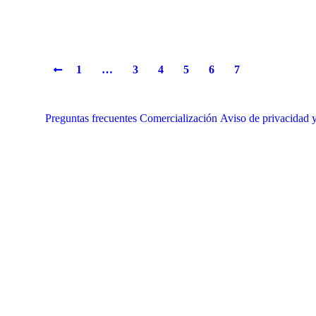
1
…
3
4
5
6
7
Preguntas frecuentes
Comercialización
Aviso de privacidad y