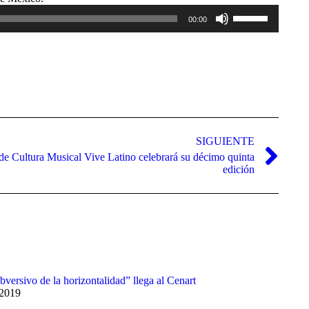
de
Utiliza
00:00
audio
las
teclas
de
flecha
arriba/abajo
para
aumentar
o
disminuir
el
SIGUIENTE
volumen.
de Cultura Musical Vive Latino celebrará su décimo quinta
edición
bversivo de la horizontalidad” llega al Cenart
 2019