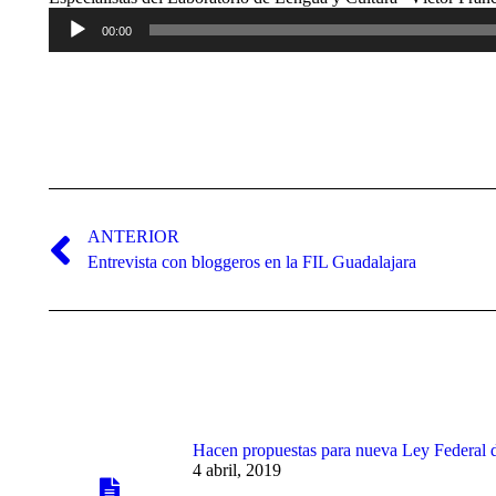
00:00
Navegación
entre
ANTERIOR
publicaciones
Publicación
Entrevista con bloggeros en la FIL Guadalajara
anterior:
Hacen propuestas para nueva Ley Federal 
4 abril, 2019