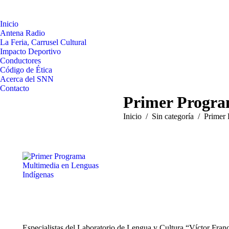
Inicio
Antena Radio
La Feria, Carrusel Cultural
Impacto Deportivo
Conductores
Código de Ética
Acerca del SNN
Contacto
Primer Progra
Estás aquí:
Inicio
Sin categoría
Primer
Especialistas del Laboratorio de Lengua y Cultura “Víctor Fra