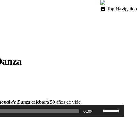
Top Navigation
Danza
Reproductor
ional de Danza
celebrará 50 años de vida.
de
Utiliza
00:00
audio
las
teclas
de
flecha
arriba/abajo