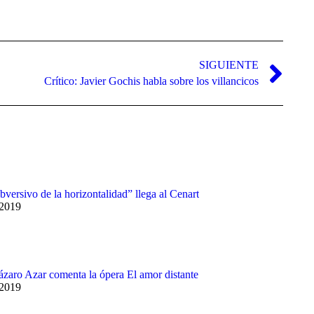
para
aumentar
o
disminuir
el
SIGUIENTE
volumen.
Crítico: Javier Gochis habla sobre los villancicos
bversivo de la horizontalidad” llega al Cenart
 2019
Lázaro Azar comenta la ópera El amor distante
 2019