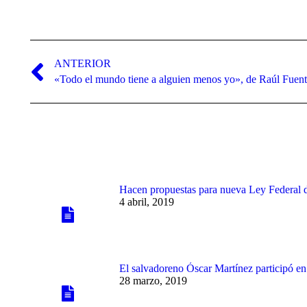
Navegación
entre
ANTERIOR
Publicación
«Todo el mundo tiene a alguien menos yo», de Raúl Fuent
publicaciones
anterior:
Hacen propuestas para nueva Ley Federal 
4 abril, 2019
El salvadoreno Óscar Martínez participó e
28 marzo, 2019