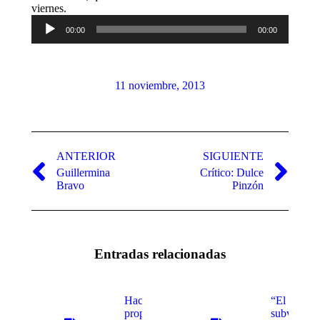
Reproductor
viernes.
de
00:00
00:00
audio
11 noviembre, 2013
Navegación
entre
ANTERIOR
SIGUIENTE
Guillermina
Crítico: Dulce
publicaciones
Publicación
Publicación
Bravo
Pinzón
anterior:
siguiente:
Entradas relacionadas
Hacen
“El acto
propuestas
subversivo