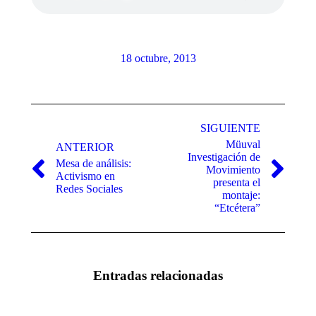
18 octubre, 2013
Navegación
entre
SIGUIENTE
Müuval
publicaciones
ANTERIOR
Investigación de
Mesa de análisis:
Movimiento
Publicación
Publicación
Activismo en
presenta el
anterior:
siguiente:
Redes Sociales
montaje:
“Etcétera”
Entradas relacionadas