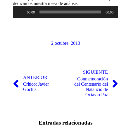
Reproductor
dedicamos nuestra mesa de análisis.
de
00:00
00:00
audio
2 octubre, 2013
Navegación
entre
SIGUIENTE
ANTERIOR
Conmemoración
publicaciones
Crítico: Javier
del Centenario del
Publicación
Publicación
Gochis
Natalicio de
anterior:
siguiente:
Octavio Paz
Entradas relacionadas