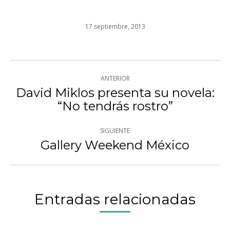
17 septiembre, 2013
Navegación
ANTERIOR
entre
David Miklos presenta su novela:
Publicación
“No tendrás rostro”
publicaciones
anterior:
SIGUIENTE
Gallery Weekend México
Publicación
siguiente:
Entradas relacionadas