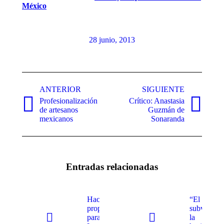
México
28 junio, 2013
Navegación
entre
ANTERIOR
SIGUIENTE
Profesionalización
Crítico: Anastasia
publicaciones
Publicación
Publicación
de artesanos
Guzmán de
anterior:
siguiente:
mexicanos
Sonaranda
Entradas relacionadas
Hacen
“El acto
propuestas
subversivo
para nueva
la