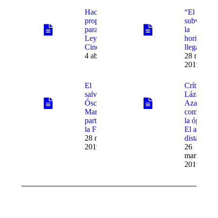
Hacen
“El acto
propuestas
subversivo
para nueva
la
Ley Federal de
horizontal
Cinematografía
llega al Ce
4 abril, 2019
28 marzo,
2019
El
Críticos:
salvadoreno
Lázaro
Óscar
Azar
Martínez
comenta
participó en
la ópera
la FILEY
El amor
28 marzo,
distante
2019
26
marzo,
2019