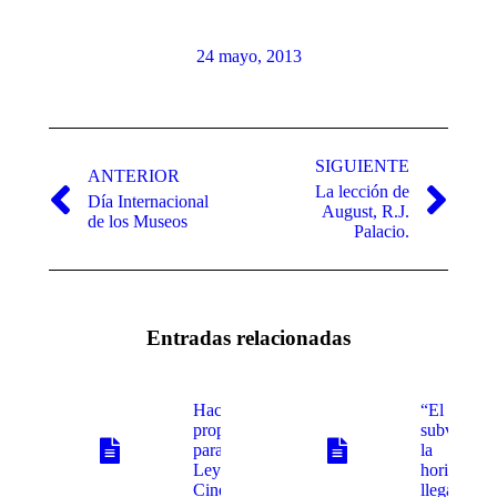
24 mayo, 2013
Navegación
entre
SIGUIENTE
ANTERIOR
La lección de
publicaciones
Día Internacional
Publicación
Publicación
August, R.J.
de los Museos
anterior:
siguiente:
Palacio.
Entradas relacionadas
Hacen
“El acto
propuestas
subversivo
para nueva
la
Ley Federal de
horizontal
Cinematografía
llega al Ce